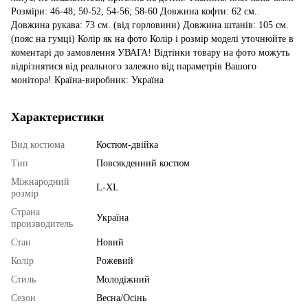
Розміри: 46-48; 50-52; 54-56; 58-60 Довжина кофти: 62 см..
Довжина рукава: 73 см. (від горловини) Довжина штанів: 105 см.
(пояс на гумці) Колір як на фото Колір і розмір моделі уточнюйте в
коментарі до замовлення УВАГА! Відтінки товару на фото можуть
відрізнятися від реального залежно від параметрів Вашого
монітора! Країна-виробник: Україна
Характеристики
Вид костюма
Костюм-двійка
Тип
Повсякденний костюм
Міжнародний
L-XL
розмір
Страна
Україна
производитель
Стан
Новий
Колір
Рожевий
Стиль
Молодіжний
Сезон
Весна/Осінь