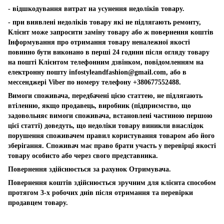
- відшкодування витрат на усунення недоліків товару.
- при виявлені недоліків товару які не підлягають ремонту,
Клієнт може запросити заміну товару або ж повернення коштів
Інформування про отримання товару неналежної якості
повинно бути виконано в перші 24 години після огляду товару
на пошті Клієнтом телефонним дзвінком, повідомленням на
електронну пошту
infostyleandfashion@gmail.com
, або в
мессенджері Viber по номеру телефону +380677552488.
Вимоги споживача, передбачені цією статтею, не підлягають
втіленню, якщо продавець, виробник (підприємство, що
задовольняє вимоги споживача, встановлені частиною першою
цієї статті) доведуть, що недоліки товару виникли внаслідок
порушення споживачем правил користування товаром або його
зберігання. Споживач має право брати участь у перевірці якості
товару особисто або через свого представника.
Повернення здійснюється за рахунок Отримувача.
Повернення коштів здійснюється зручним для клієнта способом
протягом 3-х робочих днів після отримання та перевірки
продавцем товару.