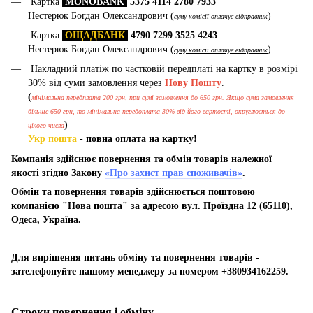
Картка
MONOBANK
5375 4114 2780 7933
Нестерюк Богдан Олександрович (
)
суму комісії оплачує відправник
Картка
ОЩАДБАНК
4790 7299 3525 4243
Нестерюк Богдан Олександрович (
)
суму комісії оплачує відправник
Накладний платіж по частковій передплаті на картку в розмірі
30% від суми замовлення через
Нову Пошту
.
(
мінімальна передплата 200 грн, при сумі замовлення до 650 грн. Якщо сума замовлення
більше 650 грн, то мінімальна передоплата 30% від його вартості, округлюється до
)
цілого числа
Укр пошта
-
повна оплата на картку!
Компанія здійснює повернення та обмін товарів належної
якості згідно Закону
«Про захист прав споживачів»
.
Обмін та повернення товарів здійснюється поштовою
компанією "Нова пошта" за адресою вул. Проїздна 12 (65110),
Одеса, Україна.
Для вирішення питань обміну та повернення товарів -
зателефонуйте нашому менеджеру за номером +380934162259.
Строки повернення і обміну