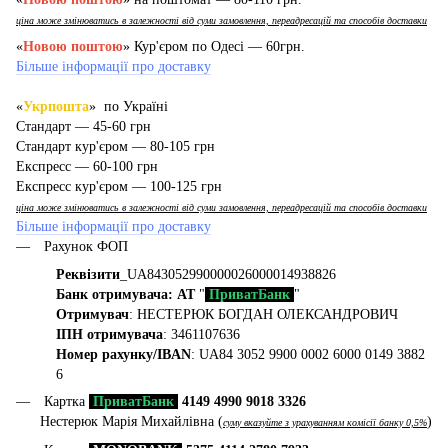
ціна може змінюватись в залежності від суми замовлення, переадресацій та способів доставки
«
Новою поштою
» Кур'єром по Одесі — 60грн.
Більше інформації про доставку
«
Укрпошта
» по Україні
Стандарт — 45-60 грн
Стандарт кур'єром — 80-105 грн
Експресс — 60-100 грн
Експресс кур'єром — 100-125 грн
ціна може змінюватись в залежності від суми замовлення, переадресацій та способів доставки
Більше інформації про доставку
Рахунок ФОП
Реквізити
_UA843052990000026000014938826
Банк отримувача: АТ
"
ПриватБанк
"
Отримувач
: НЕСТЕРЮК БОГДАН ОЛЕКСАНДРОВИЧ
ІПН отримувача
: 3461107636
Номер рахунку/IBAN
: UA84 3052 9900 0002 6000 0149 3882
6
Картка
ПриватБанк
4149 4990 9018 3326
Нестерюк Марія Михайлівна (
)
суму вказуйте з урахуванням комісії банку 0,5%