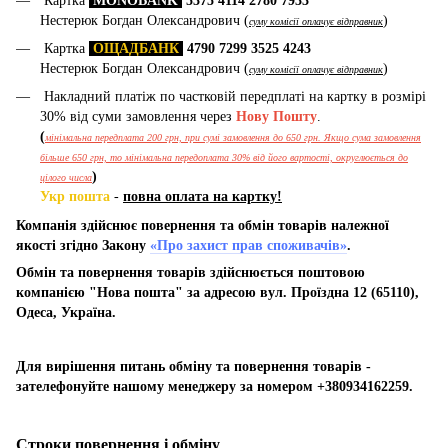
Картка
MONOBANK
5375 4114 2780 7933
Нестерюк Богдан Олександрович (
)
суму комісії оплачує відправник
Картка
ОЩАДБАНК
4790 7299 3525 4243
Нестерюк Богдан Олександрович (
)
суму комісії оплачує відправник
Накладний платіж по частковій передплаті на картку в розмірі
30% від суми замовлення через
Нову Пошту
.
(
мінімальна передплата 200 грн, при сумі замовлення до 650 грн. Якщо сума замовлення
більше 650 грн, то мінімальна передоплата 30% від його вартості, округлюється до
)
цілого числа
Укр пошта
-
повна оплата на картку!
Компанія здійснює повернення та обмін товарів належної
якості згідно Закону
«Про захист прав споживачів»
.
Обмін та повернення товарів здійснюється поштовою
компанією "Нова пошта" за адресою вул. Проїздна 12 (65110),
Одеса, Україна.
Для вирішення питань обміну та повернення товарів -
зателефонуйте нашому менеджеру за номером +380934162259.
Строки повернення і обміну