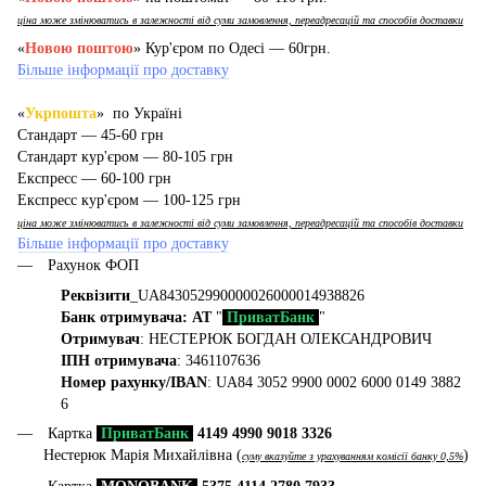
ціна може змінюватись в залежності від суми замовлення, переадресацій та способів доставки
«
Новою поштою
» Кур'єром по Одесі — 60грн.
Більше інформації про доставку
«
Укрпошта
» по Україні
Стандарт — 45-60 грн
Стандарт кур'єром — 80-105 грн
Експресс — 60-100 грн
Експресс кур'єром — 100-125 грн
ціна може змінюватись в залежності від суми замовлення, переадресацій та способів доставки
Більше інформації про доставку
Рахунок ФОП
Реквізити
_UA843052990000026000014938826
Банк отримувача: АТ
"
ПриватБанк
"
Отримувач
: НЕСТЕРЮК БОГДАН ОЛЕКСАНДРОВИЧ
ІПН отримувача
: 3461107636
Номер рахунку/IBAN
: UA84 3052 9900 0002 6000 0149 3882
6
Картка
ПриватБанк
4149 4990 9018 3326
Нестерюк Марія Михайлівна (
)
суму вказуйте з урахуванням комісії банку 0,5%