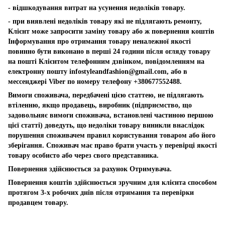
- відшкодування витрат на усунення недоліків товару.
- при виявлені недоліків товару які не підлягають ремонту,
Клієнт може запросити заміну товару або ж повернення коштів
Інформування про отримання товару неналежної якості
повинно бути виконано в перші 24 години після огляду товару
на пошті Клієнтом телефонним дзвінком, повідомленням на
електронну пошту
infostyleandfashion@gmail.com
, або в
мессенджері Viber по номеру телефону +380677552488.
Вимоги споживача, передбачені цією статтею, не підлягають
втіленню, якщо продавець, виробник (підприємство, що
задовольняє вимоги споживача, встановлені частиною першою
цієї статті) доведуть, що недоліки товару виникли внаслідок
порушення споживачем правил користування товаром або його
зберігання. Споживач має право брати участь у перевірці якості
товару особисто або через свого представника.
Повернення здійснюється за рахунок Отримувача.
Повернення коштів здійснюється зручним для клієнта способом
протягом 3-х робочих днів після отримання та перевірки
продавцем товару.