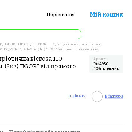
Мій кошик
Порівняння
 ДЛЯ ХЛОПЧИКІВ І ДІВЧАТОК
Одяг для хлопчиків опт і роздріб
0-116;122-128;134-140 см. (3кв) "IGOR" від прямого постачальника
ріотична віскоза 110-
Артикул
Rin4950-
м. (3кв) "IGOR" від прямого
403i_мальчик
Порівняти
В бажання