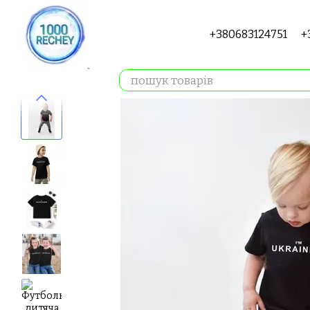
Перейти до основного контенту
+380683124751
+