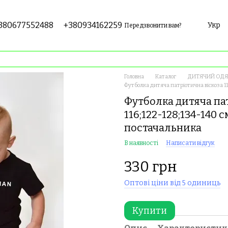
380677552488
+380934162259
Укр
Передзвонити вам?
Головна
Каталог
ДИТЯЧИЙ ОДЯГ
Футболка дитяча патріотична віскоза 11
Футболка дитяча пат
116;122-128;134-140 с
постачальника
В наявності
Написати відгук
330 грн
Оптові ціни від 5 одиниць
Купити