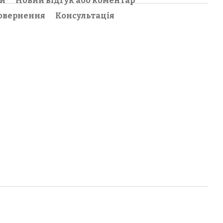
ки
Новий відгук або коментар
овернення
Консультація