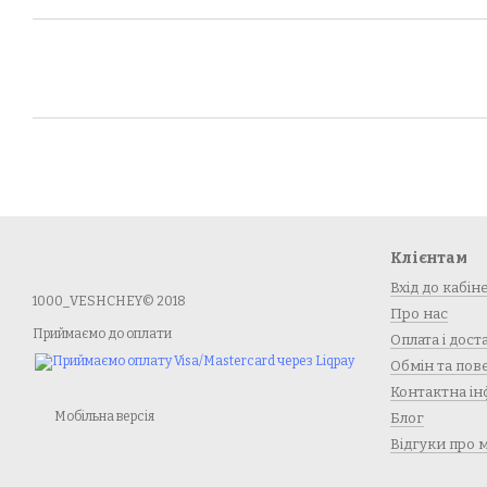
Клієнтам
Вхід до кабін
1000_VESHCHEY© 2018
Про нас
Приймаємо до оплати
Оплата і дост
Обмін та по
Контактна ін
Мобільна версія
Блог
Відгуки про 