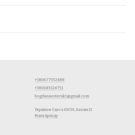
+380677552488
+380683124751
bogdannesteruk1@gmail.com
Україна м.Одеса 65036, Базова 13
Мапа проїзду