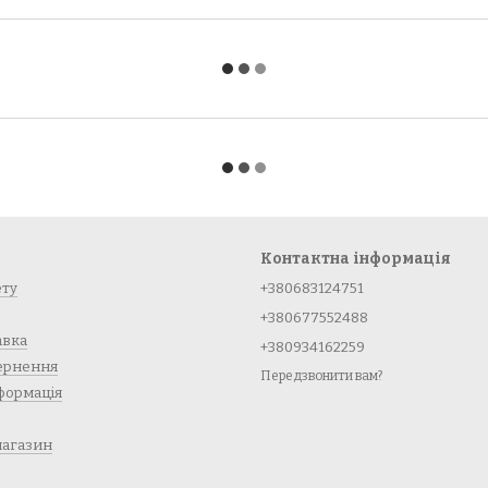
Контактна інформація
ету
+380683124751
+380677552488
авка
+380934162259
вернення
Передзвонити вам?
формація
магазин