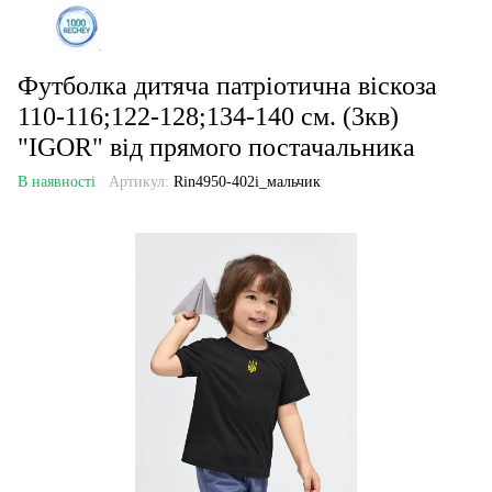
Футболка дитяча патріотична віскоза
110-116;122-128;134-140 см. (3кв)
"IGOR" від прямого постачальника
В наявності
Артикул:
Rin4950-402i_мальчик