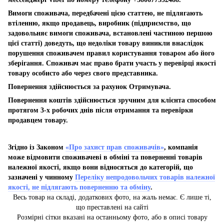
Вимоги споживача, передбачені цією статтею, не підлягають
втіленню, якщо продавець, виробник (підприємство, що
задовольняє вимоги споживача, встановлені частиною першою
цієї статті) доведуть, що недоліки товару виникли внаслідок
порушення споживачем правил користування товаром або його
зберігання. Споживач має право брати участь у перевірці якості
товару особисто або через свого представника.
Повернення здійснюється за рахунок Отримувача.
Повернення коштів здійснюється зручним для клієнта способом
протягом 3-х робочих днів після отримання та перевірки
продавцем товару.
Згідно із Законом
«Про захист прав споживачів»
, компанія
може відмовити споживачеві в обміні та поверненні товарів
належної якості, якщо вони відносяться до категорій, що
зазначені у чинному
Переліку непродовольчих товарів належної
якості, не підлягають поверненню та обміну
.
Весь товар на складі, додаткових фото, на жаль немає. Є лише ті,
що преставлені на сайті
Розмірні сітки вказані на останньому фото, або в описі товару