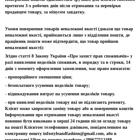
протягом 3-х робочих днів після отримання та перевірки
продавцем товару, за мінусом завдатку.
Умови повернення товарів неналежної якості (докази що товар
неналежної якості, приймаються лише з відділення пошти, де
працівник пошти може підтвердити, що товар прийшов
неналежної якості):
Згідно статті 8 Закону України «Про захист прав споживачів» у
разі виявлення недоліків споживач, в порядку та в строки, 14
днів з моменту оформлення замовлення, має право вимагати:
- пропорційного зменшення ціни;
- безоплатного усунення недоліків товару;
- відшкодування витрат на усунення недоліків товару.
- при виявлені недоліків товару які не підлягають ремонту,
Клієнт може запросити заміну товару або ж повернення коштів
Інформування про отримання товару неналежної якості
повинно бути виконано в перші 24 години після огляду товару
на пошті Клієнтом телефонним дзвінком, повідомленням на
електронну пошту
infostyleandfashion@gmail.com
, або в
мессенджері Viber по номеру телефону +380677552488.