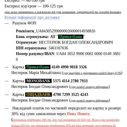
Експресс — 60-100 грн
Експресс кур'єром — 100-125 грн
ціна може змінюватись в залежності від суми замовлення, переадресацій та способів доставки
Більше інформації про доставку
Рахунок ФОП
Реквізити
_UA843052990000026000014938826
Банк отримувача: АТ
"
ПриватБанк
"
Отримувач
: НЕСТЕРЮК БОГДАН ОЛЕКСАНДРОВИЧ
ІПН отримувача
: 3461107636
Номер рахунку/IBAN
: UA84 3052 9900 0002 6000 0149 3882
6
Картка
ПриватБанк
4149 4990 9018 3326
Нестерюк Марія Михайлівна (
)
суму вказуйте з урахуванням комісії банку 0,5%
Картка
MONOBANK
5375 4114 2780 7933
Нестерюк Богдан Олександрович (
)
суму комісії оплачує відправник
Картка
ОЩАДБАНК
4790 7299 3525 4243
Нестерюк Богдан Олександрович (
)
суму комісії оплачує відправник
Накладний платіж по частковій передплаті на картку в розмірі
30% від суми замовлення через
Нову Пошту
.
(
мінімальна передплата 200 грн, при сумі замовлення до 650 грн. Якщо сума замовлення
більше 650 грн, то мінімальна передоплата 30% від його вартості, округлюється до