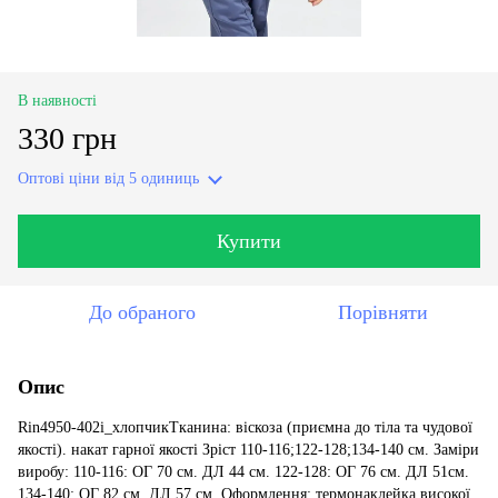
В наявності
330 грн
Оптові ціни
від 5 одиниць
Купити
До обраного
Порівняти
Опис
Rin4950-402i_хлопчикТканина: віскоза (приємна до тіла та чудової
якості). накат гарної якості Зріст 110-116;122-128;134-140 см. Заміри
виробу: 110-116: ОГ 70 см. ДЛ 44 см. 122-128: ОГ 76 см. ДЛ 51см.
134-140: ОГ 82 см. ДЛ 57 см. Оформлення: термонаклейка високої