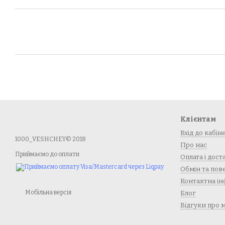
Клієнтам
Вхід до кабін
1000_VESHCHEY© 2018
Про нас
Приймаємо до оплати
Оплата і дост
Обмін та по
Контактна ін
Мобільна версія
Блог
Відгуки про 