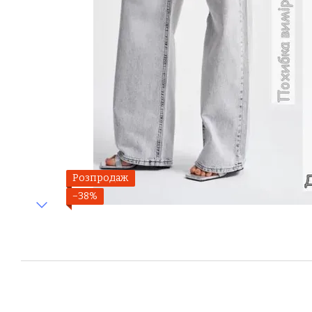
Розпродаж
−38%