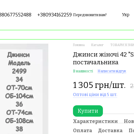
380677552488
+380934162259
Укр
Передзвонити вам?
Головна
Каталог
ТОВАРИ ЗІ ЗН
Джинси жіночі 42 "S
постачальника
В наявності
Написати відгук
1 305 грн/шт.
2
Оптові ціни від 5 шт.
Купити
Характеристики
Нов
Оплата
Доставка
П