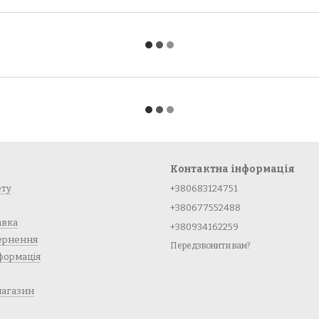
Контактна інформація
ету
+380683124751
+380677552488
авка
+380934162259
вернення
Передзвонити вам?
формація
магазин