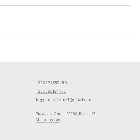
+380677552488
+380683124751
bogdannesteruk1@gmail.com
Україна м.Одеса 65036, Базова 13
Мапа проїзду