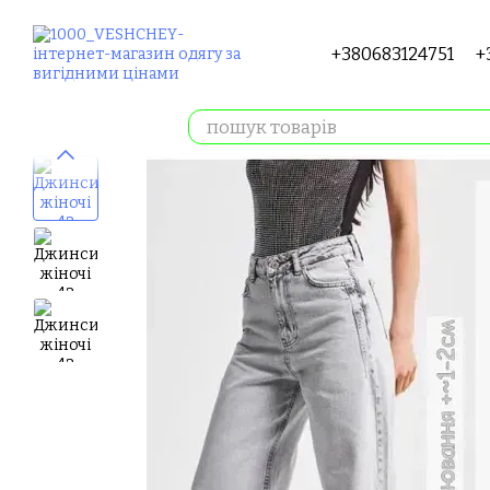
Перейти до основного контенту
+380683124751
+