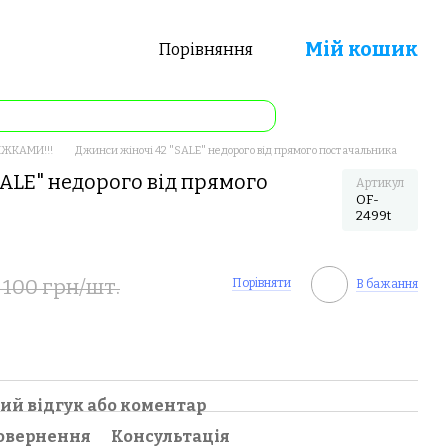
Мій кошик
Порівняння
ИЖКАМИ!!!
Джинси жіночі 42 "SALE" недорого від прямого постачальника
ALE" недорого від прямого
Артикул
OF-
2499t
 100 грн/шт.
Порівняти
В бажання
ий відгук або коментар
овернення
Консультація