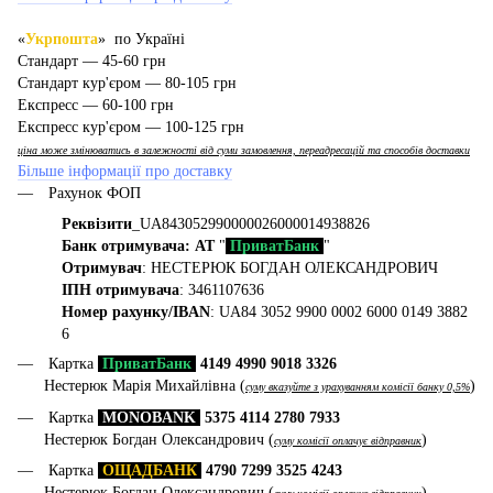
«
Укрпошта
» по Україні
Стандарт — 45-60 грн
Стандарт кур'єром — 80-105 грн
Експресс — 60-100 грн
Експресс кур'єром — 100-125 грн
ціна може змінюватись в залежності від суми замовлення, переадресацій та способів доставки
Більше інформації про доставку
Рахунок ФОП
Реквізити
_UA843052990000026000014938826
Банк отримувача: АТ
"
ПриватБанк
"
Отримувач
: НЕСТЕРЮК БОГДАН ОЛЕКСАНДРОВИЧ
ІПН отримувача
: 3461107636
Номер рахунку/IBAN
: UA84 3052 9900 0002 6000 0149 3882
6
Картка
ПриватБанк
4149 4990 9018 3326
Нестерюк Марія Михайлівна (
)
суму вказуйте з урахуванням комісії банку 0,5%
Картка
MONOBANK
5375 4114 2780 7933
Нестерюк Богдан Олександрович (
)
суму комісії оплачує відправник
Картка
ОЩАДБАНК
4790 7299 3525 4243
Нестерюк Богдан Олександрович (
)