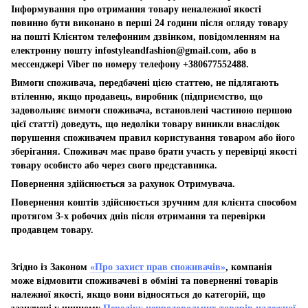
Інформування про отримання товару неналежної якості
повинно бути виконано в перші 24 години після огляду товару
на пошті Клієнтом телефонним дзвінком, повідомленням на
електронну пошту
infostyleandfashion@gmail.com
, або в
мессенджері Viber по номеру телефону +380677552488.
Вимоги споживача, передбачені цією статтею, не підлягають
втіленню, якщо продавець, виробник (підприємство, що
задовольняє вимоги споживача, встановлені частиною першою
цієї статті) доведуть, що недоліки товару виникли внаслідок
порушення споживачем правил користування товаром або його
зберігання. Споживач має право брати участь у перевірці якості
товару особисто або через свого представника.
Повернення здійснюється за рахунок Отримувача.
Повернення коштів здійснюється зручним для клієнта способом
протягом 3-х робочих днів після отримання та перевірки
продавцем товару.
Згідно із Законом
«Про захист прав споживачів»
, компанія
може відмовити споживачеві в обміні та поверненні товарів
належної якості, якщо вони відносяться до категорій, що