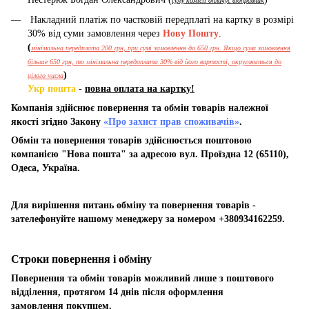
суму комісії оплачує відправник
Накладний платіж по частковій передплаті на картку в розмірі
30% від суми замовлення через
Нову Пошту
.
(
мінімальна передплата 200 грн, при сумі замовлення до 650 грн. Якщо сума замовлення
більше 650 грн, то мінімальна передоплата 30% від його вартості, округлюється до
)
цілого числа
Укр пошта
-
повна оплата на картку!
Компанія здійснює повернення та обмін товарів належної
якості згідно Закону
«Про захист прав споживачів»
.
Обмін та повернення товарів здійснюється поштовою
компанією "Нова пошта" за адресою вул. Проїздна 12 (65110),
Одеса, Україна.
Для вирішення питань обміну та повернення товарів -
зателефонуйте нашому менеджеру за номером +380934162259.
Строки повернення і обміну
Повернення та обмін товарів можливий лише з поштового
відділення, протягом 14 днів після оформлення
замовлення покупцем.