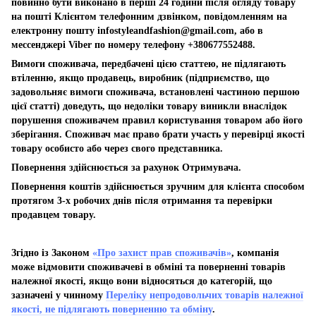
повинно бути виконано в перші 24 години після огляду товару
на пошті Клієнтом телефонним дзвінком, повідомленням на
електронну пошту
infostyleandfashion@gmail.com
, або в
мессенджері Viber по номеру телефону +380677552488.
Вимоги споживача, передбачені цією статтею, не підлягають
втіленню, якщо продавець, виробник (підприємство, що
задовольняє вимоги споживача, встановлені частиною першою
цієї статті) доведуть, що недоліки товару виникли внаслідок
порушення споживачем правил користування товаром або його
зберігання. Споживач має право брати участь у перевірці якості
товару особисто або через свого представника.
Повернення здійснюється за рахунок Отримувача.
Повернення коштів здійснюється зручним для клієнта способом
протягом 3-х робочих днів після отримання та перевірки
продавцем товару.
Згідно із Законом
«Про захист прав споживачів»
, компанія
може відмовити споживачеві в обміні та поверненні товарів
належної якості, якщо вони відносяться до категорій, що
зазначені у чинному
Переліку непродовольчих товарів належної
якості, не підлягають поверненню та обміну
.