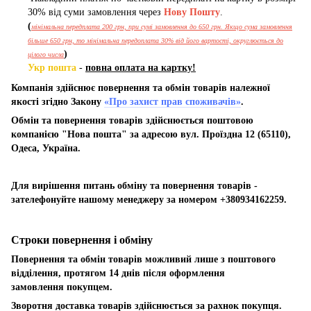
30% від суми замовлення через
Нову Пошту
.
(
мінімальна передплата 200 грн, при сумі замовлення до 650 грн. Якщо сума замовлення
більше 650 грн, то мінімальна передоплата 30% від його вартості, округлюється до
)
цілого числа
Укр пошта
-
повна оплата на картку!
Компанія здійснює повернення та обмін товарів належної
якості згідно Закону
«Про захист прав споживачів»
.
Обмін та повернення товарів здійснюється поштовою
компанією "Нова пошта" за адресою вул. Проїздна 12 (65110),
Одеса, Україна.
Для вирішення питань обміну та повернення товарів -
зателефонуйте нашому менеджеру за номером +380934162259.
Строки повернення і обміну
Повернення та обмін товарів можливий лише з поштового
відділення, протягом 14 днів після оформлення
замовлення покупцем.
Зворотня доставка товарів здійснюється за рахнок покупця.