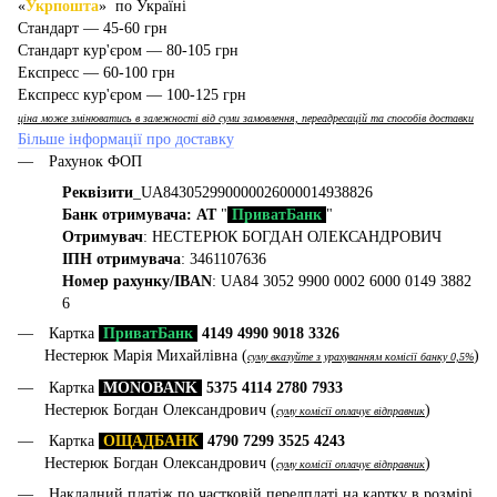
«
Укрпошта
» по Україні
Стандарт — 45-60 грн
Стандарт кур'єром — 80-105 грн
Експресс — 60-100 грн
Експресс кур'єром — 100-125 грн
ціна може змінюватись в залежності від суми замовлення, переадресацій та способів доставки
Більше інформації про доставку
Рахунок ФОП
Реквізити
_UA843052990000026000014938826
Банк отримувача: АТ
"
ПриватБанк
"
Отримувач
: НЕСТЕРЮК БОГДАН ОЛЕКСАНДРОВИЧ
ІПН отримувача
: 3461107636
Номер рахунку/IBAN
: UA84 3052 9900 0002 6000 0149 3882
6
Картка
ПриватБанк
4149 4990 9018 3326
Нестерюк Марія Михайлівна (
)
суму вказуйте з урахуванням комісії банку 0,5%
Картка
MONOBANK
5375 4114 2780 7933
Нестерюк Богдан Олександрович (
)
суму комісії оплачує відправник
Картка
ОЩАДБАНК
4790 7299 3525 4243
Нестерюк Богдан Олександрович (
)
суму комісії оплачує відправник
Накладний платіж по частковій передплаті на картку в розмірі