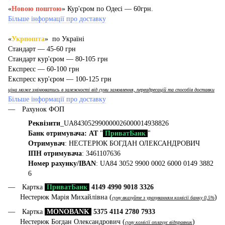
«
Новою поштою
» Кур'єром по Одесі — 60грн.
Більше інформації про доставку
«
Укрпошта
» по Україні
Стандарт — 45-60 грн
Стандарт кур'єром — 80-105 грн
Експресс — 60-100 грн
Експресс кур'єром — 100-125 грн
ціна може змінюватись в залежності від суми замовлення, переадресацій та способів доставки
Більше інформації про доставку
Рахунок ФОП
Реквізити
_UA843052990000026000014938826
Банк отримувача: АТ
"
ПриватБанк
"
Отримувач
: НЕСТЕРЮК БОГДАН ОЛЕКСАНДРОВИЧ
ІПН отримувача
: 3461107636
Номер рахунку/IBAN
: UA84 3052 9900 0002 6000 0149 3882
6
Картка
ПриватБанк
4149 4990 9018 3326
Нестерюк Марія Михайлівна (
)
суму вказуйте з урахуванням комісії банку 0,5%
Картка
MONOBANK
5375 4114 2780 7933
Нестерюк Богдан Олександрович (
)
суму комісії оплачує відправник