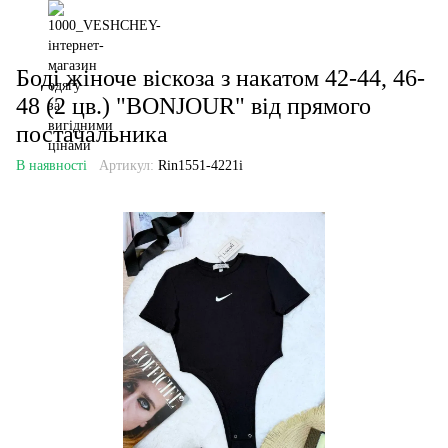
Боді жіноче віскоза з накатом 42-44, 46-
48 (2 цв.) "BONJOUR" від прямого
постачальника
В наявності
Артикул:
Rin1551-4221i