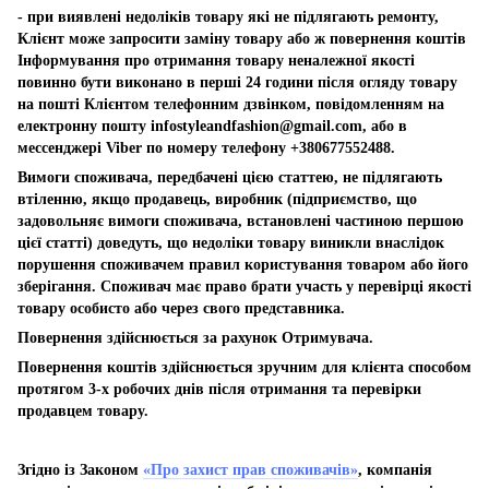
- при виявлені недоліків товару які не підлягають ремонту,
Клієнт може запросити заміну товару або ж повернення коштів
Інформування про отримання товару неналежної якості
повинно бути виконано в перші 24 години після огляду товару
на пошті Клієнтом телефонним дзвінком, повідомленням на
електронну пошту
infostyleandfashion@gmail.com
, або в
мессенджері Viber по номеру телефону +380677552488.
Вимоги споживача, передбачені цією статтею, не підлягають
втіленню, якщо продавець, виробник (підприємство, що
задовольняє вимоги споживача, встановлені частиною першою
цієї статті) доведуть, що недоліки товару виникли внаслідок
порушення споживачем правил користування товаром або його
зберігання. Споживач має право брати участь у перевірці якості
товару особисто або через свого представника.
Повернення здійснюється за рахунок Отримувача.
Повернення коштів здійснюється зручним для клієнта способом
протягом 3-х робочих днів після отримання та перевірки
продавцем товару.
Згідно із Законом
«Про захист прав споживачів»
, компанія