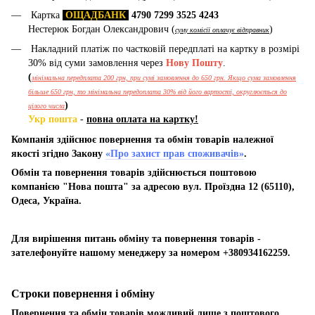
Картка
ОЩАДБАНК
4790 7299 3525 4243
Нестерюк Богдан Олександрович (
)
суму комісії оплачує відправник
Накладний платіж по частковій передплаті на картку в розмірі
30% від суми замовлення через
Нову Пошту
.
(
мінімальна передплата 200 грн, при сумі замовлення до 650 грн. Якщо сума замовлення
більше 650 грн, то мінімальна передоплата 30% від його вартості, округлюється до
)
цілого числа
Укр пошта
-
повна оплата на картку!
Компанія здійснює повернення та обмін товарів належної
якості згідно Закону
«Про захист прав споживачів»
.
Обмін та повернення товарів здійснюється поштовою
компанією "Нова пошта" за адресою вул. Проїздна 12 (65110),
Одеса, Україна.
Для вирішення питань обміну та повернення товарів -
зателефонуйте нашому менеджеру за номером +380934162259.
Строки повернення і обміну
Повернення та обмін товарів можливий лише з поштового