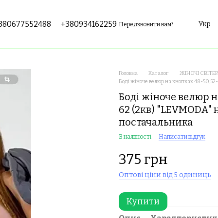
380677552488
+380934162259
Укр
Передзвонити вам?
Головна
Каталог
ЖІНОЧІ СВІТЕР
Боді жіноче велюр на кнопках 48-50;52
Боді жіноче велюр н
62 (2кв) "LEVMODA" 
постачальника
В наявності
Написати відгук
375 грн
Оптові ціни від 5 одиниць
Купити