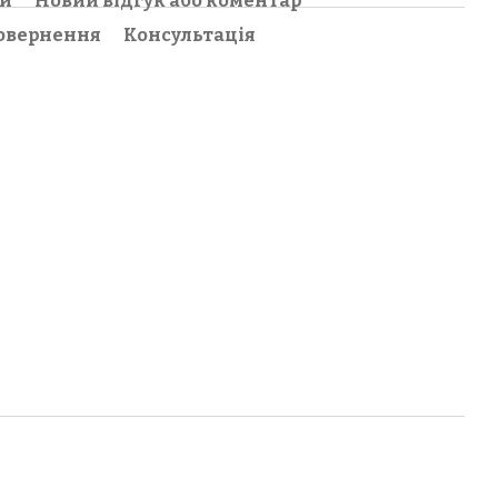
ки
Новий відгук або коментар
овернення
Консультація