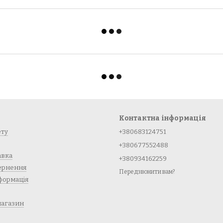
Контактна інформація
ету
+380683124751
+380677552488
авка
+380934162259
вернення
Передзвонити вам?
формація
магазин