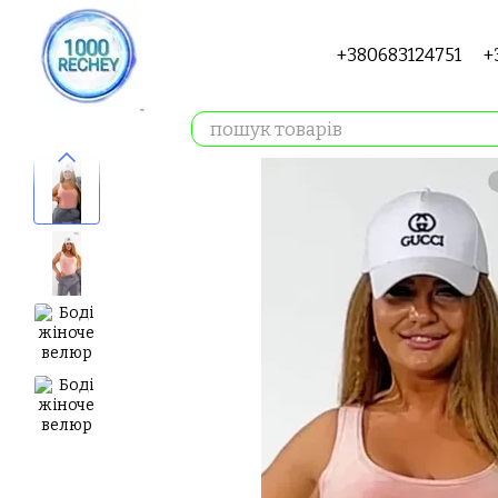
Перейти до основного контенту
+380683124751
+