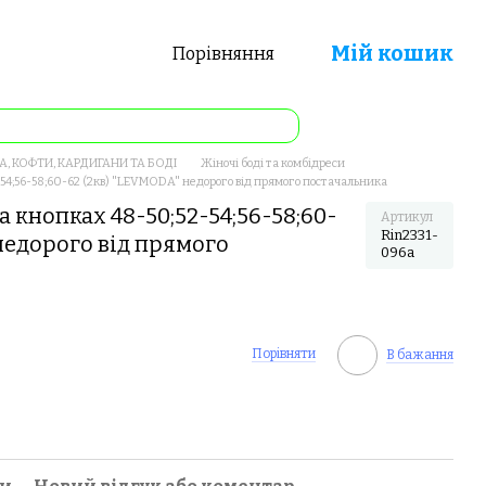
Мій кошик
Порівняння
А, КОФТИ, КАРДИГАНИ ТА БОДІ
Жіночі боді та комбідреси
-54;56-58;60-62 (2кв) "LEVMODA" недорого від прямого постачальника
а кнопках 48-50;52-54;56-58;60-
Артикул
Rin2331-
недорого від прямого
096a
Порівняти
В бажання