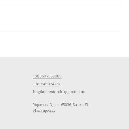
+380677552488
+380683124751
bogdannesteruk1@gmail.com
Україна м.Одеса 65036, Базова 13
Мапа проїзду