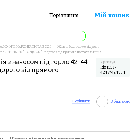
Мій кошик
Порівняння
А, КОФТИ, КАРДИГАНИ ТА БОДІ
Жіночі боді та комбідреси
рло 42-44; 46-48 "BONJOUR" недорого від прямого постачальника
ія з начосом під горло 42-44;
Артикул
Rin1551-
дорого від прямого
4247/4248i_1
Порівняти
В бажання