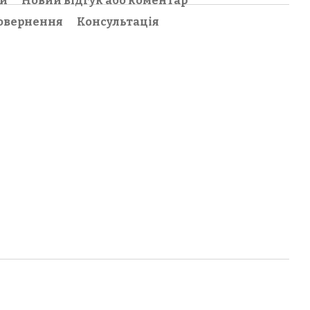
ки
Новий відгук або коментар
овернення
Консультація