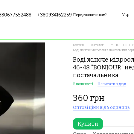
380677552488
+380934162259
Укр
Передзвонити вам?
Головна
Каталог
ЖІНОЧІ СВІТЕР
Боді жіноче мікроолія з начосом під го
Боді жіноче мікроол
46-48 "BONJOUR" не
постачальника
В наявності
Написати відгук
360 грн
Оптові ціни від 5 одиниць
Купити