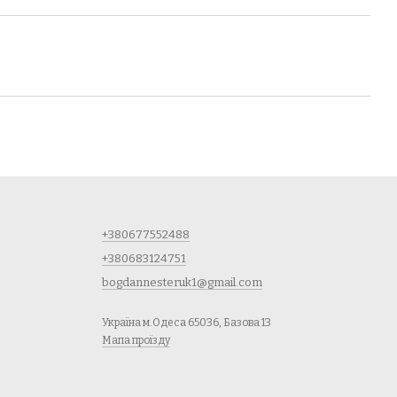
+380677552488
+380683124751
bogdannesteruk1@gmail.com
Україна м.Одеса 65036, Базова 13
Мапа проїзду