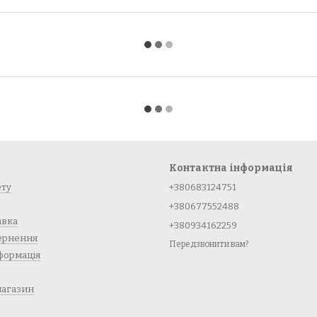
Контактна інформація
ету
+380683124751
+380677552488
авка
+380934162259
вернення
Передзвонити вам?
формація
магазин