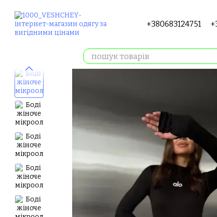
Перейти до основного контенту
+380683124751
+