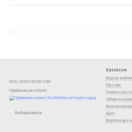
Клієнтам
Вхід до кабін
1000_VESHCHEY© 2018
Про нас
Приймаємо до оплати
Оплата і дост
Обмін та по
Контактна ін
Мобільна версія
Блог
Відгуки про 