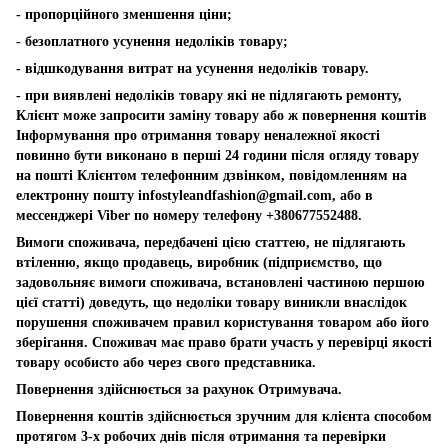
- пропорційного зменшення ціни;
- безоплатного усунення недоліків товару;
- відшкодування витрат на усунення недоліків товару.
- при виявлені недоліків товару які не підлягають ремонту,
Клієнт може запросити заміну товару або ж повернення коштів
Інформування про отримання товару неналежної якості
повинно бути виконано в перші 24 години після огляду товару
на пошті Клієнтом телефонним дзвінком, повідомленням на
електронну пошту
infostyleandfashion@gmail.com
, або в
мессенджері Viber по номеру телефону +380677552488.
Вимоги споживача, передбачені цією статтею, не підлягають
втіленню, якщо продавець, виробник (підприємство, що
задовольняє вимоги споживача, встановлені частиною першою
цієї статті) доведуть, що недоліки товару виникли внаслідок
порушення споживачем правил користування товаром або його
зберігання. Споживач має право брати участь у перевірці якості
товару особисто або через свого представника.
Повернення здійснюється за рахунок Отримувача.
Повернення коштів здійснюється зручним для клієнта способом
протягом 3-х робочих днів після отримання та перевірки