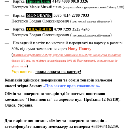
Картка
ПриватБанк
4149 4990 9018 3326
Нестерюк Марія Михайлівна (
)
суму вказуйте з урахуванням комісії банку 0,5%
Картка
MONOBANK
5375 4114 2780 7933
Нестерюк Богдан Олександрович (
)
суму комісії оплачує відправник
Картка
ОЩАДБАНК
4790 7299 3525 4243
Нестерюк Богдан Олександрович (
)
суму комісії оплачує відправник
Накладний платіж по частковій передплаті на картку в розмірі
30% від суми замовлення через
Нову Пошту
.
(
мінімальна передплата 200 грн, при сумі замовлення до 650 грн. Якщо сума замовлення
більше 650 грн, то мінімальна передоплата 30% від його вартості, округлюється до
)
цілого числа
Укр пошта
-
повна оплата на картку!
Компанія здійснює повернення та обмін товарів належної
якості згідно Закону
«Про захист прав споживачів»
.
Обмін та повернення товарів здійснюється поштовою
компанією "Нова пошта" за адресою вул. Проїздна 12 (65110),
Одеса, Україна.
Для вирішення питань обміну та повернення товарів -
зателефонуйте нашому менеджеру за номером +380934162259.