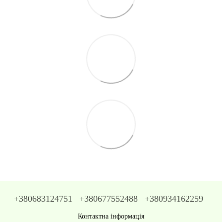
+380683124751
+380677552488
+380934162259
Контактна інформація