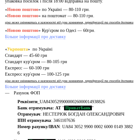
упаковка посилок і після 18:00 відправка на пошту.
«
Новою поштою
» по Україні — 80-110 грн.
«
Новою поштою
» на поштомат — 80-110 грн.
ціна може змінюватись в залежності від суми замовлення, переадресацій та способів доставки
«
Новою поштою
» Кур'єром по Одесі — 60грн.
Більше інформації про доставку
«
Укрпошта
» по Україні
Стандарт — 45-60 грн
Стандарт кур'єром — 80-105 грн
Експресс — 60-100 грн
Експресс кур'єром — 100-125 грн
ціна може змінюватись в залежності від суми замовлення, переадресацій та способів доставки
Більше інформації про доставку
Рахунок ФОП
Реквізити
_UA843052990000026000014938826
Банк отримувача: АТ
"
ПриватБанк
"
Отримувач
: НЕСТЕРЮК БОГДАН ОЛЕКСАНДРОВИЧ
ІПН отримувача
: 3461107636
Номер рахунку/IBAN
: UA84 3052 9900 0002 6000 0149 3882
6