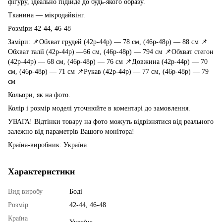
фігуру, ідеально підійде до будь-якого образу.
Тканина — мікродайвінг.
Розміри 42-44, 46-48
Заміри: 📌Обхват грудей (42р-44р) — 78 см, (46р-48р) — 88 см 📌
Обхват талії (42р-44р) —66 см, (46р-48р) — 794 см 📌Обхват стегон
(42р-44р) — 68 см, (46р-48р) — 76 см 📌Довжина (42р-44р) — 70
см, (46р-48р) — 71 см 📌Рукав (42р-44р) — 77 см, (46р-48р) — 79
см
Кольори, як на фото.
Колір і розмір моделі уточнюйте в коментарі до замовлення.
УВАГА! Відтінки товару на фото можуть відрізнятися від реального
залежно від параметрів Вашого монітора!
Країна-виробник: Україна
Характеристики
Вид виробу
Боді
Розмір
42-44, 46-48
Країна