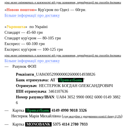
ціна може змінюватись в залежності від суми замовлення, переадресацій та способів доставки
«
Новою поштою
» Кур'єром по Одесі — 60грн.
Більше інформації про доставку
«
Укрпошта
» по Україні
Стандарт — 45-60 грн
Стандарт кур'єром — 80-105 грн
Експресс — 60-100 грн
Експресс кур'єром — 100-125 грн
ціна може змінюватись в залежності від суми замовлення, переадресацій та способів доставки
Більше інформації про доставку
Рахунок ФОП
Реквізити
_UA843052990000026000014938826
Банк отримувача: АТ
"
ПриватБанк
"
Отримувач
: НЕСТЕРЮК БОГДАН ОЛЕКСАНДРОВИЧ
ІПН отримувача
: 3461107636
Номер рахунку/IBAN
: UA84 3052 9900 0002 6000 0149 3882
6
Картка
ПриватБанк
4149 4990 9018 3326
Нестерюк Марія Михайлівна (
)
суму вказуйте з урахуванням комісії банку 0,5%
Картка
MONOBANK
5375 4114 2780 7933