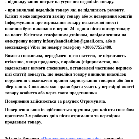
- відшкодування витрат на усунення недоліків товару.
- при виявлені недоліків товару які не підлягають ремонту,
Клієнт може запросити заміну товару або ж повернення коштів
Інформування про отримання товару неналежної якості
повинно бути виконано в перші 24 години після огляду товару
на пошті Клієнтом телефонним дзвінком, повідомленням на
електронну пошту
infostyleandfashion@gmail.com
, або в
мессенджері Viber по номеру телефону +380677552488.
Вимоги споживача, передбачені цією статтею, не підлягають
втіленню, якщо продавець, виробник (підприємство, що
задовольняє вимоги споживача, встановлені частиною першою
цієї статті) доведуть, що недоліки товару виникли внаслідок
порушення споживачем правил користування товаром або його
зберігання. Споживач має право брати участь у перевірці якості
товару особисто або через свого представника.
Повернення здійснюється за рахунок Отримувача.
Повернення коштів здійснюється зручним для клієнта способом
протягом 3-х робочих днів після отримання та перевірки
продавцем товару.
Згідно із Законом
«Про захист прав споживачів»
, компанія