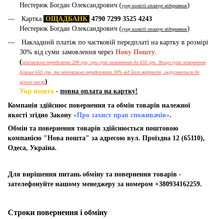
Нестерюк Богдан Олександрович (
)
суму комісії оплачує відправник
Картка
ОЩАДБАНК
4790 7299 3525 4243
Нестерюк Богдан Олександрович (
)
суму комісії оплачує відправник
Накладний платіж по частковій передплаті на картку в розмірі
30% від суми замовлення через
Нову Пошту
.
(
мінімальна передплата 200 грн, при сумі замовлення до 650 грн. Якщо сума замовлення
більше 650 грн, то мінімальна передоплата 30% від його вартості, округлюється до
)
цілого числа
Укр пошта
-
повна оплата на картку!
Компанія здійснює повернення та обмін товарів належної
якості згідно Закону
«Про захист прав споживачів»
.
Обмін та повернення товарів здійснюється поштовою
компанією "Нова пошта" за адресою вул. Проїздна 12 (65110),
Одеса, Україна.
Для вирішення питань обміну та повернення товарів -
зателефонуйте нашому менеджеру за номером +380934162259.
Строки повернення і обміну