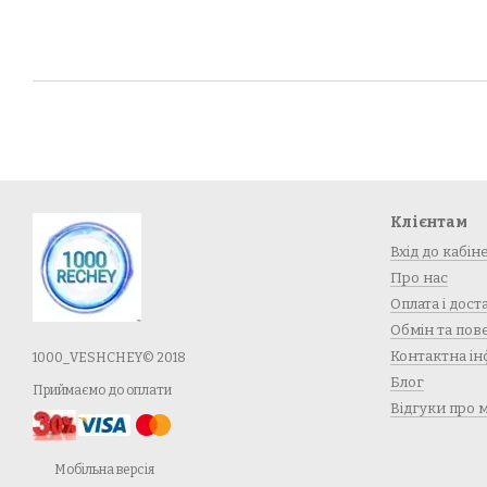
Клієнтам
Вхід до кабін
Про нас
Оплата і дост
Обмін та по
Контактна ін
1000_VESHCHEY© 2018
Блог
Приймаємо до оплати
Відгуки про 
Мобільна версія