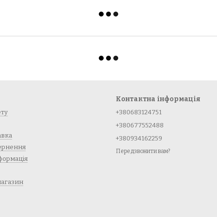
Контактна інформація
ету
+380683124751
+380677552488
авка
+380934162259
вернення
Передзвонити вам?
формація
магазин