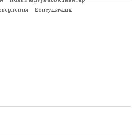
ки
Новий відгук або коментар
овернення
Консультація