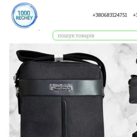
Перейти до основного контенту
+380683124751
+