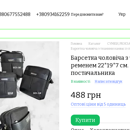
380677552488
+380934162259
Укр
Передзвонити вам?
Головна
Каталог
СУМКИ, РЮКЗА
Барсетка чоловіча з тканини канвас із
Барсетка чоловіча з
ременем 22*19*7 см.
постачальника
В наявності
Написати відгук
488 грн
Оптові ціни від 5 одиниць
Купити