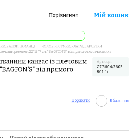
Мій кошик
Порівняння
КИ, ВАЛІЗИ, ГАМАНЦІ
ЧОЛОВІЧІ СУМКИ, КЛАТЧІ, БАРСЕТКИ
 плечовим ременем 22*19*7 см. "BAGFON'S" від прямого постачальника
 тканини канвас із плечовим
Артикул
GU3604/3605-
 "BAGFON'S" від прямого
801-1i
Порівняти
В бажання