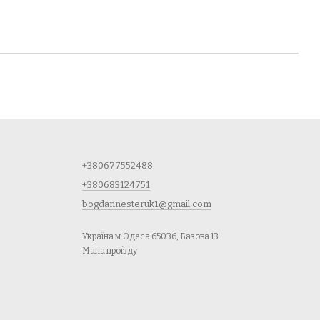
+380677552488
+380683124751
bogdannesteruk1@gmail.com
Україна м.Одеса 65036, Базова 13
Мапа проїзду