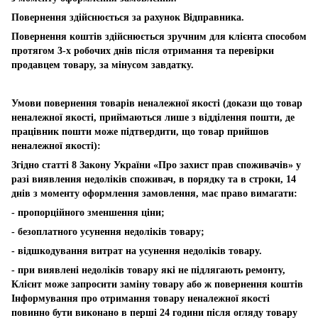
Повернення здійснюється за рахунок Відправника.
Повернення коштів здійснюється зручним для клієнта способом
протягом 3-х робочих днів після отримання та перевірки
продавцем товару, за мінусом завдатку.
Умови повернення товарів неналежної якості (докази що товар
неналежної якості, приймаються лише з відділення пошти, де
працівник пошти може підтвердити, що товар прийшов
неналежної якості):
Згідно статті 8 Закону України «Про захист прав споживачів» у
разі виявлення недоліків споживач, в порядку та в строки, 14
днів з моменту оформлення замовлення, має право вимагати:
- пропорційного зменшення ціни;
- безоплатного усунення недоліків товару;
- відшкодування витрат на усунення недоліків товару.
- при виявлені недоліків товару які не підлягають ремонту,
Клієнт може запросити заміну товару або ж повернення коштів
Інформування про отримання товару неналежної якості
повинно бути виконано в перші 24 години після огляду товару