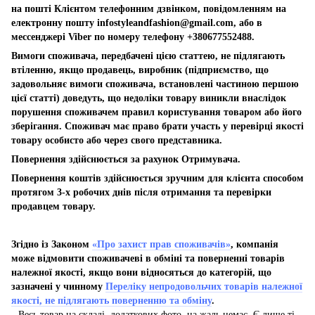
на пошті Клієнтом телефонним дзвінком, повідомленням на
електронну пошту
infostyleandfashion@gmail.com
, або в
мессенджері Viber по номеру телефону +380677552488.
Вимоги споживача, передбачені цією статтею, не підлягають
втіленню, якщо продавець, виробник (підприємство, що
задовольняє вимоги споживача, встановлені частиною першою
цієї статті) доведуть, що недоліки товару виникли внаслідок
порушення споживачем правил користування товаром або його
зберігання. Споживач має право брати участь у перевірці якості
товару особисто або через свого представника.
Повернення здійснюється за рахунок Отримувача.
Повернення коштів здійснюється зручним для клієнта способом
протягом 3-х робочих днів після отримання та перевірки
продавцем товару.
Згідно із Законом
«Про захист прав споживачів»
, компанія
може відмовити споживачеві в обміні та поверненні товарів
належної якості, якщо вони відносяться до категорій, що
зазначені у чинному
Переліку непродовольчих товарів належної
якості, не підлягають поверненню та обміну
.
Весь товар на складі, додаткових фото, на жаль немає. Є лише ті,