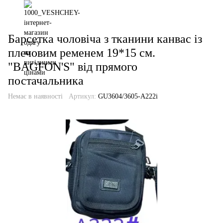
Барсетка чоловіча з тканини канвас із
плечовим ременем 19*15 см.
"BAGFON'S" від прямого
постачальника
Немає в наявності
Артикул:
GU3604/3605-A222i