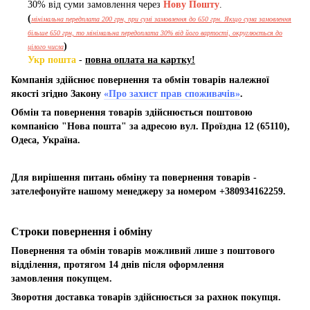
30% від суми замовлення через
Нову Пошту
.
(
мінімальна передплата 200 грн, при сумі замовлення до 650 грн. Якщо сума замовлення
більше 650 грн, то мінімальна передоплата 30% від його вартості, округлюється до
)
цілого числа
Укр пошта
-
повна оплата на картку!
Компанія здійснює повернення та обмін товарів належної
якості згідно Закону
«Про захист прав споживачів»
.
Обмін та повернення товарів здійснюється поштовою
компанією "Нова пошта" за адресою вул. Проїздна 12 (65110),
Одеса, Україна.
Для вирішення питань обміну та повернення товарів -
зателефонуйте нашому менеджеру за номером +380934162259.
Строки повернення і обміну
Повернення та обмін товарів можливий лише з поштового
відділення, протягом 14 днів після оформлення
замовлення покупцем.
Зворотня доставка товарів здійснюється за рахнок покупця.