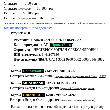
Стандарт — 45-60 грн
Стандарт кур'єром — 80-105 грн
Експресс — 60-100 грн
Експресс кур'єром — 100-125 грн
ціна може змінюватись в залежності від суми замовлення, переадресацій та способів доставки
Більше інформації про доставку
Рахунок ФОП
Реквізити
_UA843052990000026000014938826
Банк отримувача: АТ
"
ПриватБанк
"
Отримувач
: НЕСТЕРЮК БОГДАН ОЛЕКСАНДРОВИЧ
ІПН отримувача
: 3461107636
Номер рахунку/IBAN
: UA84 3052 9900 0002 6000 0149 3882
6
Картка
ПриватБанк
4149 4990 9018 3326
Нестерюк Марія Михайлівна (
)
суму вказуйте з урахуванням комісії банку 0,5%
Картка
MONOBANK
5375 4114 2780 7933
Нестерюк Богдан Олександрович (
)
суму комісії оплачує відправник
Картка
ОЩАДБАНК
4790 7299 3525 4243
Нестерюк Богдан Олександрович (
)
суму комісії оплачує відправник
Накладний платіж по частковій передплаті на картку в розмірі