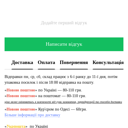
Додайте перший відгук
Написати відгук
Доставка
Оплата
Повернення
Консультація
Відправки пн, ср, сб, склад працює з 6-ї ранку до 11-ї дня, потім
упаковка посилок і після 18:00 відправка на пошту.
«
Новою поштою
» по Україні — 80-110 грн.
«
Новою поштою
» на поштомат — 80-110 грн.
ціна може змінюватись в залежності від суми замовлення, переадресацій та способів доставки
«
Новою поштою
» Кур'єром по Одесі — 60грн.
Більше інформації про доставку
«
Укрпошта
» по Україні