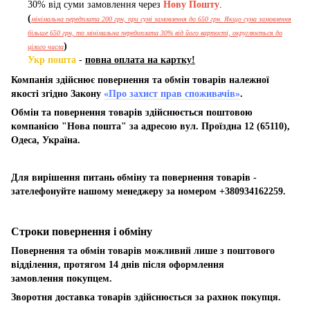
30% від суми замовлення через
Нову Пошту
.
(
мінімальна передплата 200 грн, при сумі замовлення до 650 грн. Якщо сума замовлення
більше 650 грн, то мінімальна передоплата 30% від його вартості, округлюється до
)
цілого числа
Укр пошта
-
повна оплата на картку!
Компанія здійснює повернення та обмін товарів належної
якості згідно Закону
«Про захист прав споживачів»
.
Обмін та повернення товарів здійснюється поштовою
компанією "Нова пошта" за адресою вул. Проїздна 12 (65110),
Одеса, Україна.
Для вирішення питань обміну та повернення товарів -
зателефонуйте нашому менеджеру за номером +380934162259.
Строки повернення і обміну
Повернення та обмін товарів можливий лише з поштового
відділення, протягом 14 днів після оформлення
замовлення покупцем.
Зворотня доставка товарів здійснюється за рахнок покупця.