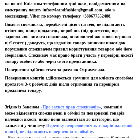
на пошті Клієнтом телефонним дзвінком, повідомленням на
електронну пошту
infostyleandfashion@gmail.com
, або в
мессенджері Viber по номеру телефону +380677552488.
Вимоги споживача, передбачені цією статтею, не підлягають
втіленню, якщо продавець, виробник (підприємство, що
задовольняє вимоги споживача, встановлені частиною першою
цієї статті) доведуть, що недоліки товару виникли внаслідок
порушення споживачем правил користування товаром або його
зберігання. Споживач має право брати участь у перевірці якості
товару особисто або через свого представника.
Повернення здійснюється за рахунок Отримувача.
Повернення коштів здійснюється зручним для клієнта способом
протягом 3-х робочих днів після отримання та перевірки
продавцем товару.
Згідно із Законом
«Про захист прав споживачів»
, компанія
може відмовити споживачеві в обміні та поверненні товарів
належної якості, якщо вони відносяться до категорій, що
зазначені у чинному
Переліку непродовольчих товарів належної
якості, не підлягають поверненню та обміну
.
Весь товар на складі, додаткових фото, на жаль немає. Є лише ті,