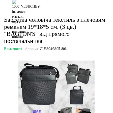
Барсетка чоловіча текстиль з плечовим
ременем 19*18*5 см. (3 цв.)
"BAGFON'S" від прямого
постачальника
В наявності
Артикул:
GU3604/3605-806i