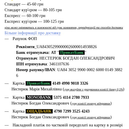
Стандарт — 45-60 грн
Стандарт кур'єром — 80-105 грн
Експресс — 60-100 грн
Експресс кур'єром — 100-125 грн
ціна може змінюватись в залежності від суми замовлення, переадресацій та способів доставки
Більше інформації про доставку
Рахунок ФОП
Реквізити
_UA843052990000026000014938826
Банк отримувача: АТ
"
ПриватБанк
"
Отримувач
: НЕСТЕРЮК БОГДАН ОЛЕКСАНДРОВИЧ
ІПН отримувача
: 3461107636
Номер рахунку/IBAN
: UA84 3052 9900 0002 6000 0149 3882
6
Картка
ПриватБанк
4149 4990 9018 3326
Нестерюк Марія Михайлівна (
)
суму вказуйте з урахуванням комісії банку 0,5%
Картка
MONOBANK
5375 4114 2780 7933
Нестерюк Богдан Олександрович (
)
суму комісії оплачує відправник
Картка
ОЩАДБАНК
4790 7299 3525 4243
Нестерюк Богдан Олександрович (
)
суму комісії оплачує відправник
Накладний платіж по частковій передплаті на картку в розмірі