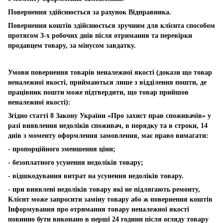
Повернення здійснюється за рахунок Відправника.
Повернення коштів здійснюється зручним для клієнта способом
протягом 3-х робочих днів після отримання та перевірки
продавцем товару, за мінусом завдатку.
Умови повернення товарів неналежної якості (докази що товар
неналежної якості, приймаються лише з відділення пошти, де
працівник пошти може підтвердити, що товар прийшов
неналежної якості):
Згідно статті 8 Закону України «Про захист прав споживачів» у
разі виявлення недоліків споживач, в порядку та в строки, 14
днів з моменту оформлення замовлення, має право вимагати:
- пропорційного зменшення ціни;
- безоплатного усунення недоліків товару;
- відшкодування витрат на усунення недоліків товару.
- при виявлені недоліків товару які не підлягають ремонту,
Клієнт може запросити заміну товару або ж повернення коштів
Інформування про отримання товару неналежної якості
повинно бути виконано в перші 24 години після огляду товару