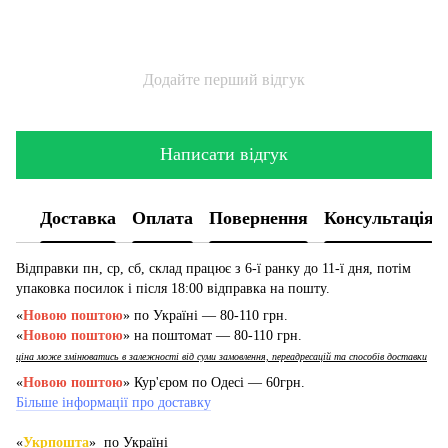
Додайте перший відгук
Написати відгук
Доставка
Оплата
Повернення
Консультація
Відправки пн, ср, сб, склад працює з 6-ї ранку до 11-ї дня, потім
упаковка посилок і після 18:00 відправка на пошту.
«
Новою поштою
» по Україні — 80-110 грн.
«
Новою поштою
» на поштомат — 80-110 грн.
ціна може змінюватись в залежності від суми замовлення, переадресацій та способів доставки
«
Новою поштою
» Кур'єром по Одесі — 60грн.
Більше інформації про доставку
«
Укрпошта
» по Україні