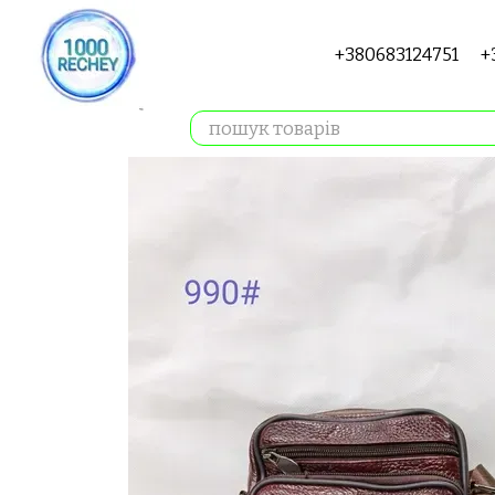
Перейти до основного контенту
+380683124751
+