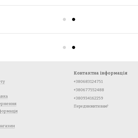
Контактна інформація
ету
+380683124751
+380677552488
авка
+380934162259
вернення
Передзвонити вам?
формація
магазин