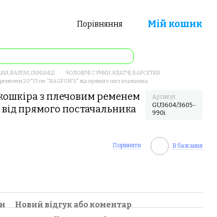
Мій кошик
Порівняння
КИ, ВАЛІЗИ, ГАМАНЦІ
ЧОЛОВІЧІ СУМКИ, КЛАТЧІ, БАРСЕТКИ
м ременем 20*13 см. "BAGFON'S" від прямого постачальника
екошкіра з плечовим ременем
Артикул
GU3604/3605-
" від прямого постачальника
990i
Порівняти
В бажання
ки
Новий відгук або коментар