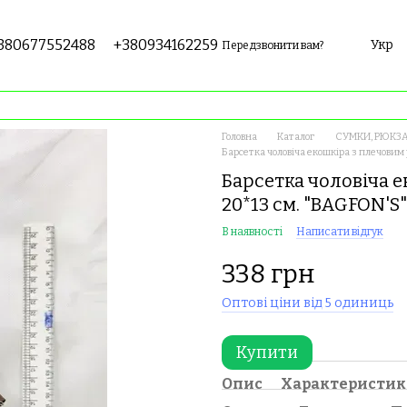
380677552488
+380934162259
Укр
Передзвонити вам?
Головна
Каталог
СУМКИ, РЮКЗА
Барсетка чоловіча екошкіра з плечови
Барсетка чоловіча 
20*13 см. "BAGFON'S
В наявності
Написати відгук
338 грн
Оптові ціни від 5 одиниць
Купити
Опис
Характеристи