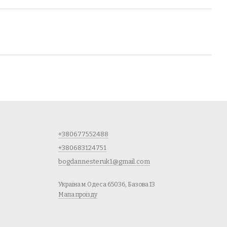
+380677552488
+380683124751
bogdannesteruk1@gmail.com
Україна м.Одеса 65036, Базова 13
Мапа проїзду