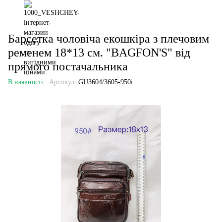
Барсетка чоловіча екошкіра з плечовим
ременем 18*13 см. "BAGFON'S" від
прямого постачальника
В наявності
Артикул:
GU3604/3605-950i