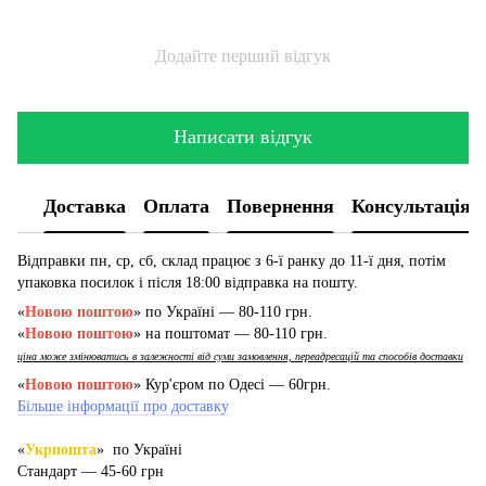
Додайте перший відгук
Написати відгук
Доставка
Оплата
Повернення
Консультація
Відправки пн, ср, сб, склад працює з 6-ї ранку до 11-ї дня, потім
упаковка посилок і після 18:00 відправка на пошту.
«
Новою поштою
» по Україні — 80-110 грн.
«
Новою поштою
» на поштомат — 80-110 грн.
ціна може змінюватись в залежності від суми замовлення, переадресацій та способів доставки
«
Новою поштою
» Кур'єром по Одесі — 60грн.
Більше інформації про доставку
«
Укрпошта
» по Україні
Стандарт — 45-60 грн