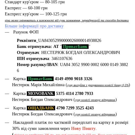
Стандарт кур'єром — 80-105 грн
Експресс — 60-100 грн
Експресс кур'єром — 100-125 грн
ціна може змінюватись в залежності від суми замовлення, переадресацій та способів доставки
Більше інформації про доставку
Рахунок ФОП
Реквізити
_UA843052990000026000014938826
Банк отримувача: АТ
"
ПриватБанк
"
Отримувач
: НЕСТЕРЮК БОГДАН ОЛЕКСАНДРОВИЧ
ІПН отримувача
: 3461107636
Номер рахунку/IBAN
: UA84 3052 9900 0002 6000 0149 3882
6
Картка
ПриватБанк
4149 4990 9018 3326
Нестерюк Марія Михайлівна (
)
суму вказуйте з урахуванням комісії банку 0,5%
Картка
MONOBANK
5375 4114 2780 7933
Нестерюк Богдан Олександрович (
)
суму комісії оплачує відправник
Картка
ОЩАДБАНК
4790 7299 3525 4243
Нестерюк Богдан Олександрович (
)
суму комісії оплачує відправник
Накладний платіж по частковій передплаті на картку в розмірі
30% від суми замовлення через
Нову Пошту
.
(
мінімальна передплата 200 грн, при сумі замовлення до 650 грн. Якщо сума замовлення