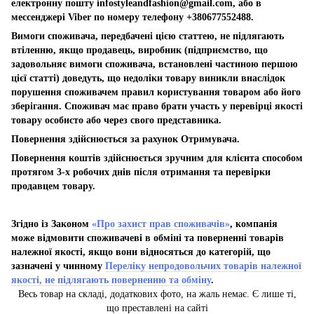
електронну пошту
infostyleandfashion@gmail.com
, або в
мессенджері Viber по номеру телефону +380677552488.
Вимоги споживача, передбачені цією статтею, не підлягають
втіленню, якщо продавець, виробник (підприємство, що
задовольняє вимоги споживача, встановлені частиною першою
цієї статті) доведуть, що недоліки товару виникли внаслідок
порушення споживачем правил користування товаром або його
зберігання. Споживач має право брати участь у перевірці якості
товару особисто або через свого представника.
Повернення здійснюється за рахунок Отримувача.
Повернення коштів здійснюється зручним для клієнта способом
протягом 3-х робочих днів після отримання та перевірки
продавцем товару.
Згідно із Законом
«Про захист прав споживачів»
, компанія
може відмовити споживачеві в обміні та поверненні товарів
належної якості, якщо вони відносяться до категорій, що
зазначені у чинному
Переліку непродовольчих товарів належної
якості, не підлягають поверненню та обміну
.
Весь товар на складі, додаткових фото, на жаль немає. Є лише ті,
що преставлені на сайті